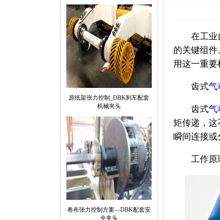
在工业
的关键组件
用这一重要
齿式
气
原纸架张力控制_DBK刹车配套
机械夹头
齿式
气
矩传递，这
瞬间连接或
工作原
卷布张力控制方案—DBK配套安
全夹头