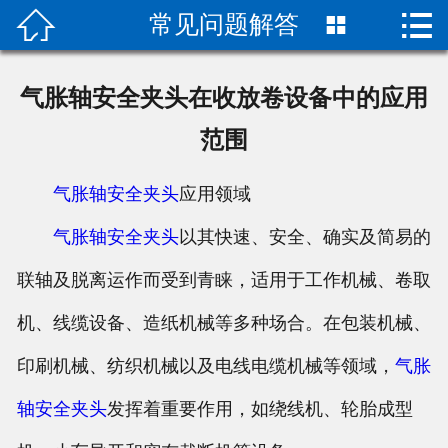


常见问题解答

首页

产品中心
气胀轴安全夹头在收放卷设备中的应用
HAwers离合器
范围
选用方案费用
气胀轴
安全夹头
应用领域
常见问题解答
气胀轴
安全夹头
以其快速、安全、确实及简易的
联轴及脱离运作而受到青睐，适用于工作机械、卷取
成功案例
机、线缆设备、造纸机械等多种场合。在包装机械、
视频中心
印刷机械、纺织机械以及电线电缆机械等领域，
气胀
关于我们
轴
安全夹头
发挥着重要作用，如绕线机、轮胎成型
联系我们