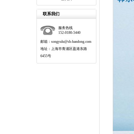
联系我们
服务热线
152-0180-5440
邮箱：songyulu@sh-handong.com
地址：上海市青浦区盈港东路
6455号