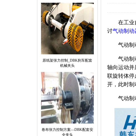
在工业
讨
气动制动
气动制
气动制
原纸架张力控制_DBK刹车配套
机械夹头
轴向运动并
联旋转体停
开，此时制
气动制
卷布张力控制方案—DBK配套安
全夹头